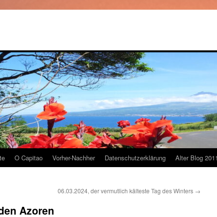
te
O Capitao
Vorher-Nachher
Datenschutzerklärung
Alter Blog 201
06.03.2024, der vermutlich kälteste Tag des Winters
→
 den Azoren