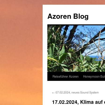
Zum
Inhalt
Azoren Blog
springen
Reiseführer Azoren
Honeymoon-Sui
←
07.02.2024, neues Sound System
17.02.2024, Klima auf