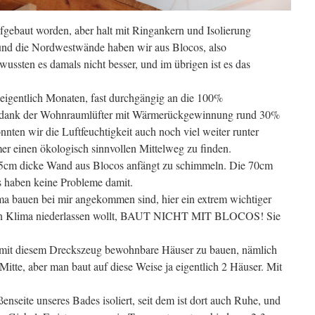
ufgebaut worden, aber halt mit Ringankern und Isolierung
und die Nordwestwände haben wir aus Blocos, also
ussten es damals nicht besser, und im übrigen ist es das
, eigentlich Monaten, fast durchgängig an die 100%
aus dank der Wohnraumlüfter mit Wärmerückgewinnung rund 30%
en wir die Luftfeuchtigkeit auch noch viel weiter runter
r einen ökologisch sinnvollen Mittelweg zu finden.
25cm dicke Wand aus Blocos anfängt zu schimmeln. Die 70cm
 haben keine Probleme damit.
a bauen bei mir angekommen sind, hier ein extrem wichtiger
chen Klima niederlassen wollt, BAUT NICHT MIT BLOCOS! Sie
h mit diesem Dreckszeug bewohnbare Häuser zu bauen, nämlich
Mitte, aber man baut auf diese Weise ja eigentlich 2 Häuser. Mit
nseite unseres Bades isoliert, seit dem ist dort auch Ruhe, und