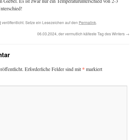
m Giebel. Es ist zwar nur ein Temperaturunterschied von 2-3
nterschied!
d
veröffentlicht. Setze ein Lesezeichen auf den
Permalink
.
06.03.2024, der vermutlich kälteste Tag des Winters
→
tar
*
öffentlicht.
Erforderliche Felder sind mit
markiert