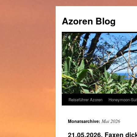
Zum
Inhalt
Azoren Blog
springen
Reiseführer Azoren
Honeymoon-Sui
Mai 2026
Monatsarchive:
21.05.2026, Faxen dick