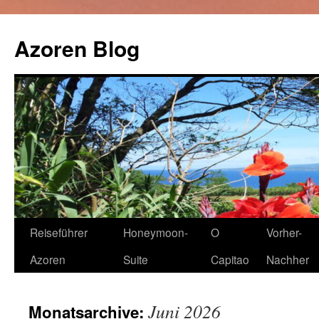
Zum
Inhalt
Azoren Blog
springen
Reiseführer
Honeymoon-
O
Vorher-
Azoren
Suite
Capitao
Nachher
Juni 2026
Monatsarchive: