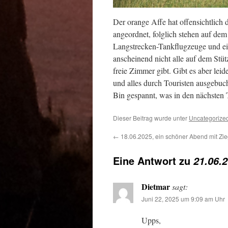
Der orange Affe hat offensichtlich
angeordnet, folglich stehen auf dem
Langstrecken-Tankflugzeuge und ei
anscheinend nicht alle auf dem Stü
freie Zimmer gibt. Gibt es aber leide
und alles durch Touristen ausgebuch
Bin gespannt, was in den nächsten
Dieser Beitrag wurde unter
Uncategorize
←
18.06.2025, ein schöner Abend mit Zi
Eine Antwort zu
21.06.
Dietmar
sagt:
Juni 22, 2025 um 9:09 am Uhr
Upps,