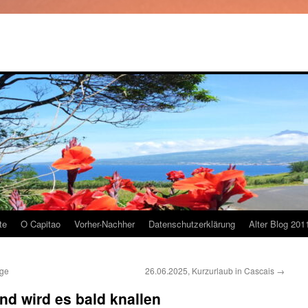
te
O Capitao
Vorher-Nachher
Datenschutzerklärung
Alter Blog 201
ege
26.06.2025, Kurzurlaub in Cascais
→
nd wird es bald knallen