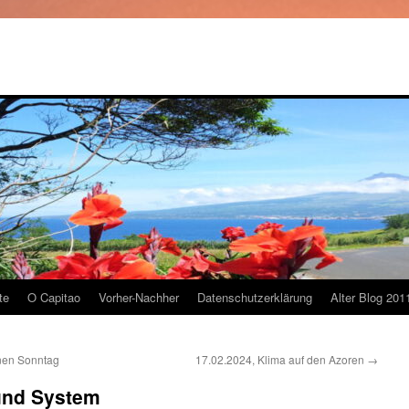
te
O Capitao
Vorher-Nachher
Datenschutzerklärung
Alter Blog 201
nen Sonntag
17.02.2024, Klima auf den Azoren
→
und System