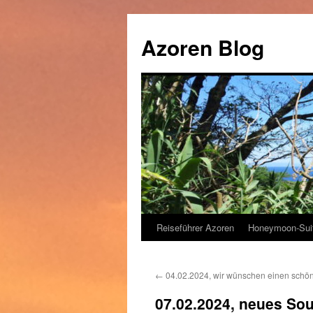
Zum
Inhalt
Azoren Blog
springen
Reiseführer Azoren
Honeymoon-Sui
←
04.02.2024, wir wünschen einen schö
07.02.2024, neues So