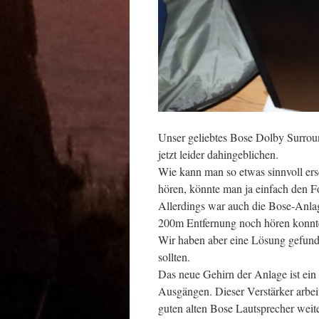
Unser geliebtes Bose Dolby Surroun
jetzt leider dahingeblichen.
Wie kann man so etwas sinnvoll ers
hören, könnte man ja einfach den F
Allerdings war auch die Bose-Anlage
200m Entfernung noch hören konnte
Wir haben aber eine Lösung gefunde
sollten.
Das neue Gehirn der Anlage ist ein
Ausgängen. Dieser Verstärker arbeit
guten alten Bose Lautsprecher weit