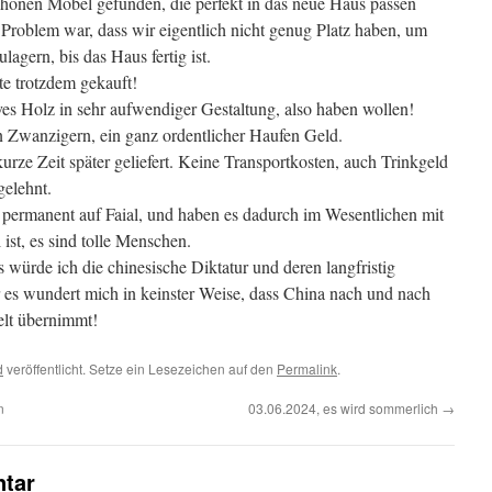
chönen Möbel gefunden, die perfekt in das neue Haus passen
Problem war, dass wir eigentlich nicht genug Platz haben, um
agern, bis das Haus fertig ist.
te trotzdem gekauft!
ves Holz in sehr aufwendiger Gestaltung, also haben wollen!
in Zwanzigern, ein ganz ordentlicher Haufen Geld.
ze Zeit später geliefert. Keine Transportkosten, auch Trinkgeld
gelehnt.
n permanent auf Faial, und haben es dadurch im Wesentlichen mit
ist, es sind tolle Menschen.
s würde ich die chinesische Diktatur und deren langfristig
er es wundert mich in keinster Weise, dass China nach und nach
elt übernimmt!
d
veröffentlicht. Setze ein Lesezeichen auf den
Permalink
.
n
03.06.2024, es wird sommerlich
→
tar