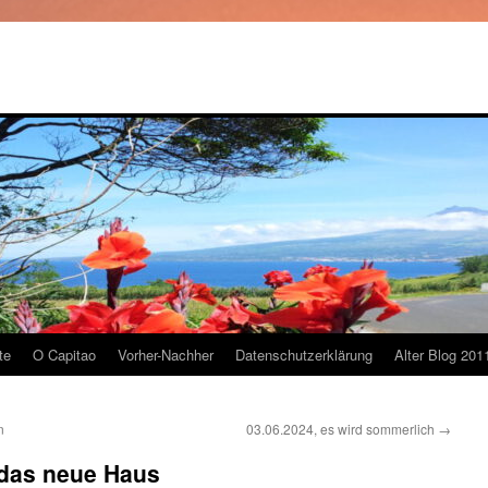
te
O Capitao
Vorher-Nachher
Datenschutzerklärung
Alter Blog 201
n
03.06.2024, es wird sommerlich
→
 das neue Haus