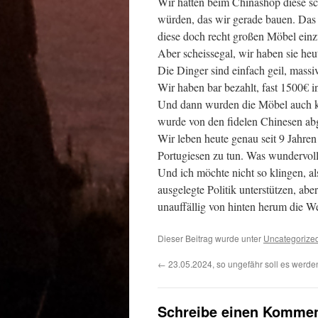
Wir hatten beim Chinashop diese s
würden, das wir gerade bauen. Das 
diese doch recht großen Möbel einzul
Aber scheissegal, wir haben sie heu
Die Dinger sind einfach geil, massi
Wir haben bar bezahlt, fast 1500€ 
Und dann wurden die Möbel auch kur
wurde von den fidelen Chinesen ab
Wir leben heute genau seit 9 Jahre
Portugiesen zu tun. Was wundervoll 
Und ich möchte nicht so klingen, al
ausgelegte Politik unterstützen, ab
unauffällig von hinten herum die W
Dieser Beitrag wurde unter
Uncategorize
←
23.05.2024, so ungefähr soll es werde
Schreibe einen Kommen