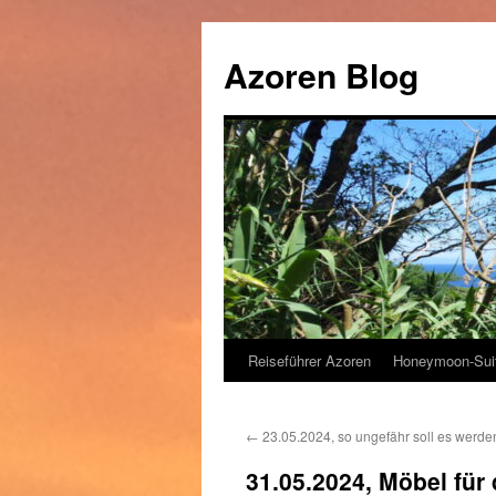
Zum
Inhalt
Azoren Blog
springen
Reiseführer Azoren
Honeymoon-Sui
←
23.05.2024, so ungefähr soll es werde
31.05.2024, Möbel für