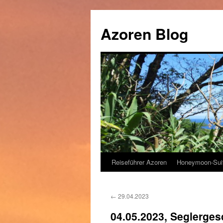
Zum
Inhalt
Azoren Blog
springen
Reiseführer Azoren
Honeymoon-Sui
←
29.04.2023
04.05.2023, Seglerges