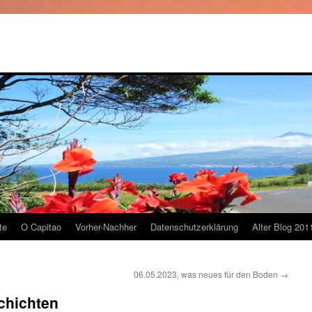
te
O Capitao
Vorher-Nachher
Datenschutzerklärung
Alter Blog 201
06.05.2023, was neues für den Boden
→
chichten