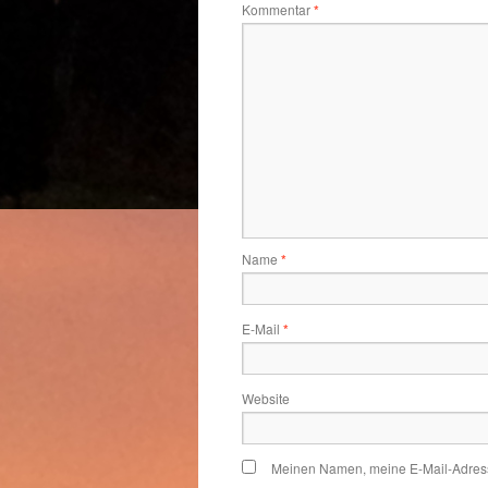
Kommentar
*
Name
*
E-Mail
*
Website
Meinen Namen, meine E-Mail-Adress